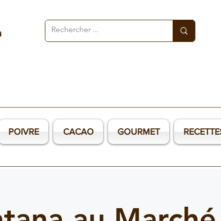
a
POIVRE
CACAO
GOURMET
RECETTE
tana au Marché