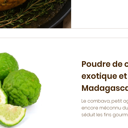
acidulée.
Poudre de 
exotique et
Madagasc
Le combava, petit a
encore méconnu du g
séduit les fins gou
citronnelle, gingembr