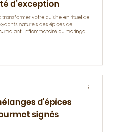
té d’exception
ransformer votre cuisine en rituel de
oxydants naturels des épices de
cuma anti-inflammatoire au moringa
 les trésors de la Grande Île pour une
ption.
mélanges d'épices
ourmet signés