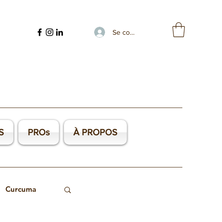
Se connecter
S
PROs
À PROPOS
ls de Madagascar
Curcuma