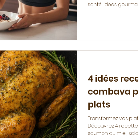
santé, idées gourma
4 idées rec
combava po
plats
Transformez vos pla
Découvrez 4 recettes 
saumon au miel, sa