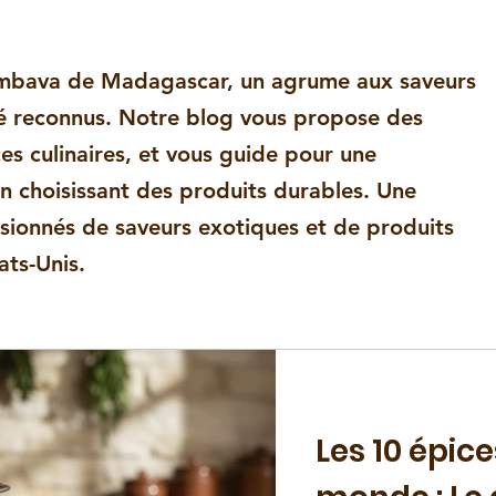
ivre blanc
Poivre vert
Vanille
Voatsiperifery
ombava de Madagascar, un agrume aux saveurs
s aux Baies roses
Recettes au Moringa
Recettes à la v
té reconnus. Notre blog vous propose des
ces culinaires, et vous guide pour une
 choisissant des produits durables. Une
ble
ssionnés de saveurs exotiques et de produits
ats-Unis.
Les 10 épice