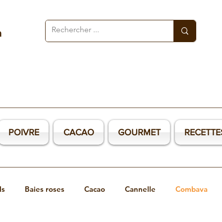
a
POIVRE
CACAO
GOURMET
RECETTE
ions pertinentes sur les produits exotiques et nature
ls
Baies roses
Cacao
Cannelle
Combava