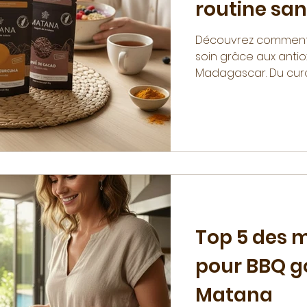
routine san
Découvrez comment t
soin grâce aux anti
Madagascar. Du cur
énergisant, explorez
routine santé d'exce
Top 5 des 
pour BBQ g
Matana