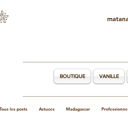
matan
BOUTIQUE
VANILLE
Blog et informat
Tous les posts
Astuces
Madagascar
Professionne