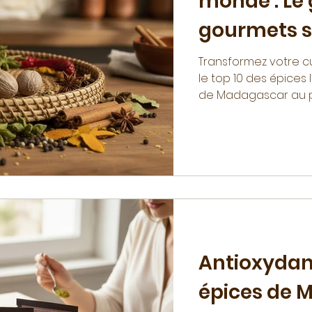
monde : Le 
gourmets s
Transformez votre cu
le top 10 des épices
de Madagascar au po
une alimentation an
Antioxydan
épices de 