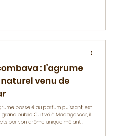
combava : l’agrume
 naturel venu de
ar
grume bosselé au parfum puissant, est
rand public. Cultivé à Madagascar, il
rmets par son arôme unique mêlant
e et citron vert. En poudre, il devient un