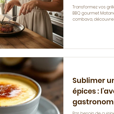
Transformez vos gri
BBQ gourmet Matana.
combava, découvrez
été mémorable.
Sublimer u
épices : l'
gastronom
Pas besoin de cuisin