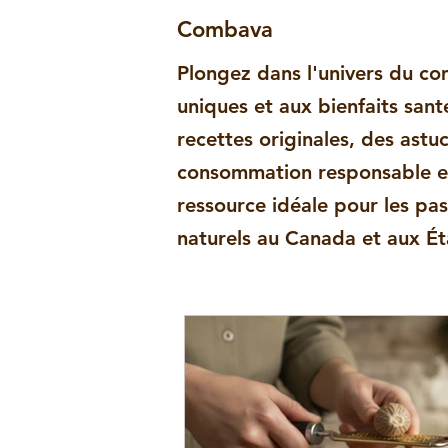
Gingembre
Girofle
Moringa
Pili-pili
Po
Combava
Plongez dans l'univers du c
Recettes au cacao
Recettes au combava
Recette
uniques et aux bienfaits san
recettes originales, des astu
consommation responsable en
Informations
Santé bien-être
Commerce équita
ressource idéale pour les pa
naturels au Canada et aux Ét