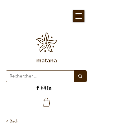
matana
< Back