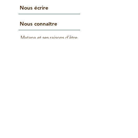
Nous écrire
Nous connaître
Matana et ses raisons d'être
À propos de Matana
Nos impacts
Do Not Sell My Personal Information
Connectez avec nous
© 2025 par matana. Créé avec Wix.com