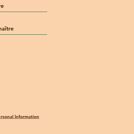
re
aître
rsonal Information