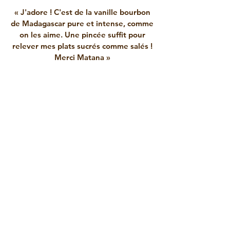
« J'adore ! C'est de la vanille bourbon
de Madagascar pure et intense, comme
on les aime. Une pincée suffit pour
relever mes plats sucrés comme salés !
Merci Matana »
Nathalie
« Un service incroyable, le seul endroit
ou j’achete ma poudre de moringa. En
plus d’être abordable je sais
exactement d’ou viennent les produits.
J’adore »