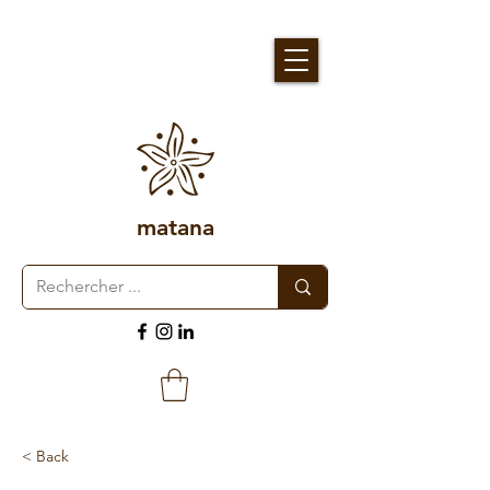
matana
< Back