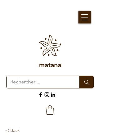
matana
< Back