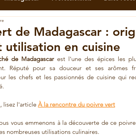
ure
Curcuma
Gingembre
Girofle
Mori
ert de Madagascar : orig
 utilisation en cuisine
vert
Vanille
Voatsiperifery
Recettes a
éché de Madagascar
 est l'une des épices les plu
nt. Réputé pour sa douceur et ses arômes frai
Recettes aux Baies roses
Recettes au Mori
ur les chefs et les passionnés de cuisine qui re
é. 
Informations
Santé bien-être
Commerce é
lisez l'article 
À la rencontre du poivre vert
 nous vous emmenons à la découverte de ce poivre 
es nombreuses utilisations culinaires.