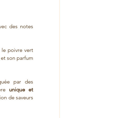
vec des notes 
le poivre vert 
 et son parfum 
quée par des 
ère 
unique et 
ion de saveurs 