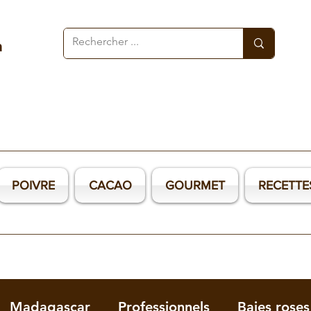
a
POIVRE
CACAO
GOURMET
RECETTE
Madagascar
Professionnels
Baies roses