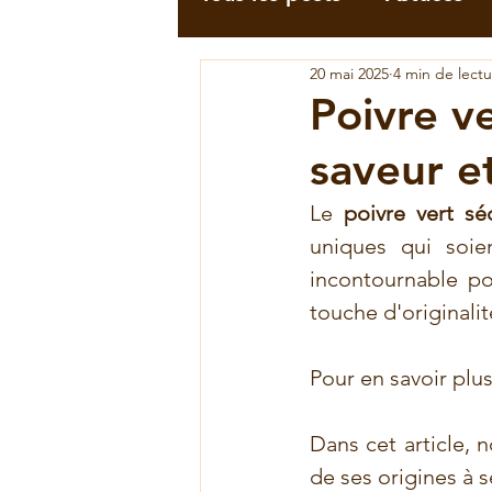
20 mai 2025
4 min de lect
Cannelle
Combava
Poivre v
saveur et
Poivre blanc
Poivre 
Le 
poivre vert s
uniques qui soie
Recettes au combava
incontournable po
touche d'originalit
Recettes à la vanille
Pour en savoir plus, 
Dans cet article,
de ses origines à s