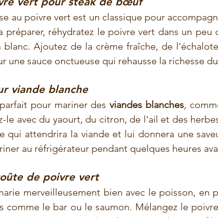
vre vert pour steak de bœuf
e au poivre vert est un classique pour accompagn
 la préparer, réhydratez le poivre vert dans un peu 
blanc. Ajoutez de la crème fraîche, de l'échalote
r une sauce onctueuse qui rehausse la richesse d
ur viande blanche
 parfait pour mariner des 
viandes blanches
, comme
le avec du yaourt, du citron, de l'ail et des herbes
 qui attendrira la viande et lui donnera une saveu
riner au réfrigérateur pendant quelques heures ava
roûte de poivre vert
marie merveilleusement bien avec le poisson, en pa
cs comme le bar ou le saumon. Mélangez le poivre 