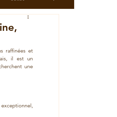
nga
Pili-pili
ine,
u cacao
s raffinées et 
s, il est un 
nga
cherchent une 
quitable
exceptionnel, 