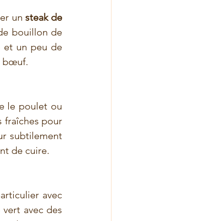
er un 
steak de 
de bouillon de 
 et un peu de 
u bœuf.
 le poulet ou 
 fraîches pour 
r subtilement 
nt de cuire.
rticulier avec 
vert avec des 