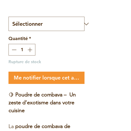
9,80 $
pour
Nombre de sacs
*
50
Grammes
Quantité
*
Rupture de stock
Me notifier lorsque cet article est disponible
🍋
Poudre de combava – Un
zeste d’exotisme dans votre
cuisine
La
poudre de combava de