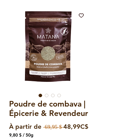
Poudre de combava |
Épicerie & Revendeur
Prix
Prix
À partir de
48,99C$
 69,95 $ 
original
promotionnel
9,80 $
/
50g