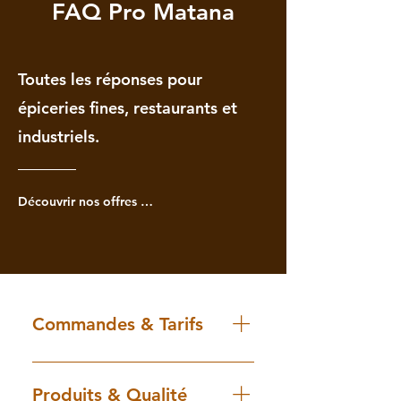
FAQ Pro Matana
Toutes les réponses pour
épiceries fines, restaurants et
industriels.
Découvrir nos offres Pros
Commandes & Tarifs
Quels sont vos MOQ
(quantités minimales) ?
Produits & Qualité