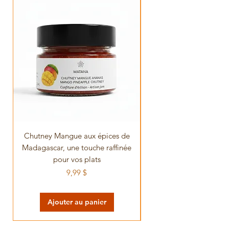
Chutney Mangue aux épices de
Confiture de Fraise 
Madagascar, une touche raffinée
Verts Combava et Baie
pour vos plats
Prix
9,99 $
Ajouter au panier