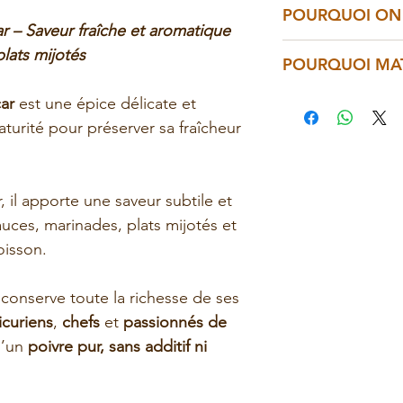
leur puissance a
Particuliers et 
POURQUOI ON 
les défenses imm
r – Saveur fraîche et aromatique
✔️
Propriétés ant
Le
poivre vert 
Chefs et profess
Il est idéal pour
lats mijotés
POURQUOI MA
est reconnu pour
dans :
finesse et équili
inflammations int
- les sauces cré
Boutiques spécia
brute. Un vrai jo
🇨🇦 Entreprise
ar
est une épice délicate et
✔️
Moins piquant,
vin blanc),
turité pour préserver sa fraîcheur
séchage naturel 
- les plats de v
✔️Notes principa
🌱Soutien direct
poivre vert est p
- les recettes vé
légèrement citr
Madagascar
ce qui le rend pl
- ou encore écra
✔️
Subtilités
: tou
, il apporte une saveur subtile et
maison.
avec une légère
🌱Pratiques dur
uces, marinades, plats mijotés et
✔️
Chaleur modé
équitable
oisson.
👉 Découvre les
masque pas les a
Madagascar
✔️Qualité artisa
🌱Produits sélec
 conserve toute la richesse de ses
✔️Saveur intense
épicuriens exige
icuriens
,
chefs
et
passionnés de
✔️100% naturel, s
d’un
poivre pur, sans additif ni