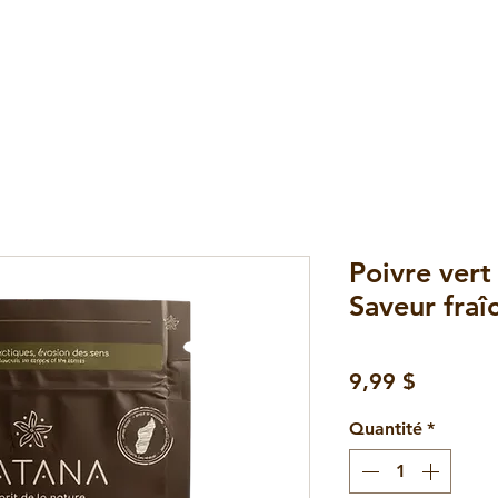
Poivre ver
Saveur fraî
Prix
9,99 $
Quantité
*