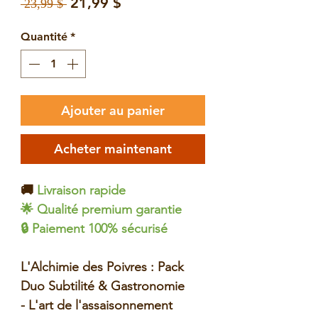
Prix
Prix
21,99 $
 23,99 $ 
original
promotionnel
Quantité
*
Ajouter au panier
Acheter maintenant
🚚
Livraison rapide
🌟 Qualité premium garantie
🔒 Paiement 100% sécurisé
L'Alchimie des Poivres : Pack
Duo Subtilité & Gastronomie
- L'art de l'assaisonnement