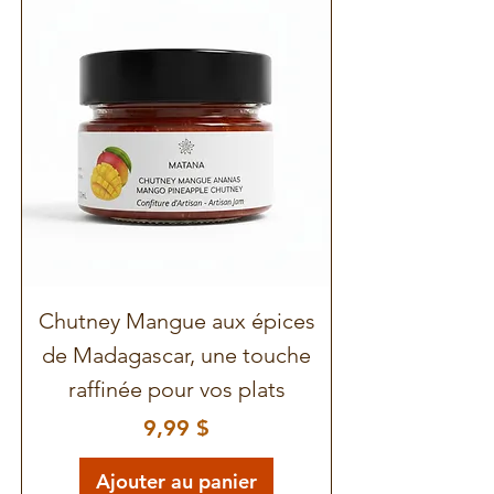
Recettes au poivre vert
Recettes au poivre blanc
Chutney Mangue aux épices
de Madagascar, une touche
raffinée pour vos plats
Prix
9,99 $
Ajouter au panier