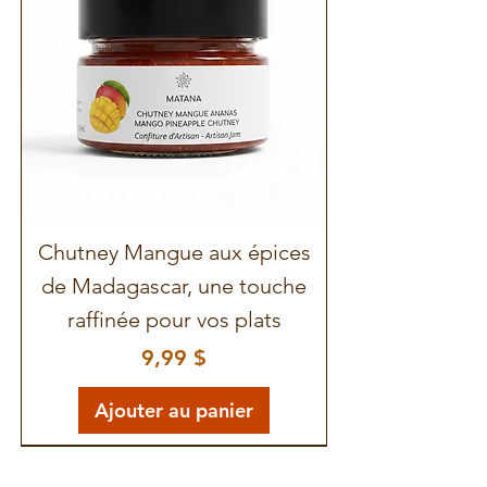
emblématique, de sa culture à
ses utilisations en cuisine et en
médecine traditionnelle :
FAQ
sur le combava de Madagascar
Chutney Mangue aux épices
de Madagascar, une touche
raffinée pour vos plats
Prix
9,99 $
Ajouter au panier