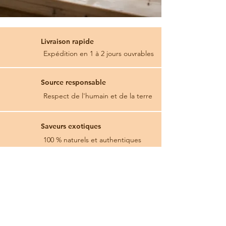
$
$
p
p
a
a
r
r
Livraison rapide
5
5
0
0
Expédition en 1 à 2 jours ouvrables
G
G
r
r
a
a
m
m
Source responsable
m
m
Respect de l'humain et de la terre
e
e
s
s
Saveurs exotiques
100 % naturels et authentiques
Paiements sécurisés
100 % SSL sécurisé
🎁 Recevez un RABAIS de