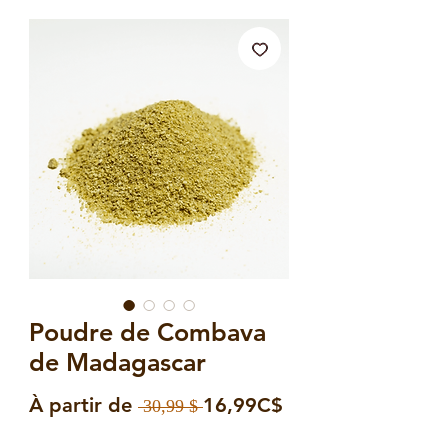
Poudre de Combava
de Madagascar
Prix
Prix
À partir de
16,99C$
 30,99 $ 
original
promotionnel