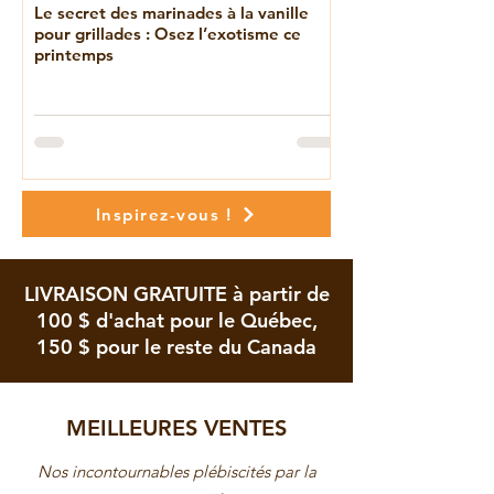
Le secret des marinades à la vanille
Pourquoi votre extr
pour grillades : Osez l’exotisme ce
supermarché n'a au
printemps
comment choisir un 
pure)
Inspirez-vous !
LIVRAISON GRATUITE à partir de
100 $ d'achat pour le Québec,
150 $ pour le reste du Canada
MEILLEURES VENTES
Nos incontournables plébiscités par la