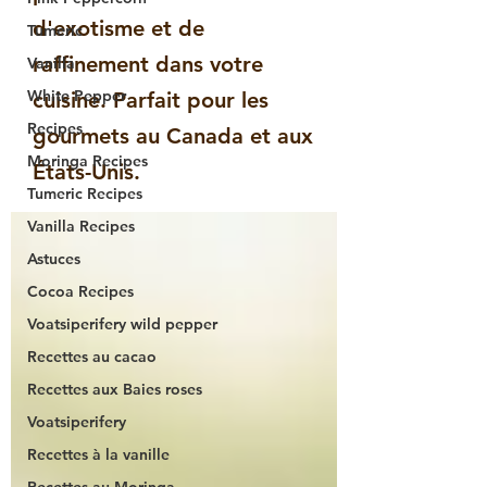
d'exotisme et de
Tumeric
raffinement dans votre
Vanilla
White Pepper
cuisine. Parfait pour les
Recipes
gourmets au Canada et aux
Moringa Recipes
États-Unis.
Tumeric Recipes
Vanilla Recipes
Astuces
Cocoa Recipes
Voatsiperifery wild pepper
Recettes au cacao
Recettes aux Baies roses
Voatsiperifery
Recettes à la vanille