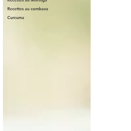
Recettes au Moringa
Recettes au combava
Curcuma