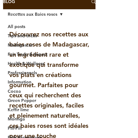
BLOG
Recettes aux Baies roses
All posts
Découvrez nos recettes aux
Tips and tricks
baies roses de Madagascar,
Madagascar
un ingrédient rare et
Fair Trade & Impact
Health & Wellness
exotique qui transforme
Professionnels
vos plats en créations
Information
gourmet. Parfaites pour
Cocoa
ceux qui recherchent des
Green Pepper
recettes originales, faciles
Keffir lime
et pleinement naturelles,
Moringa
ces baies roses sont idéales
Pili-Pili
pour une touche
Pink Peppercorn