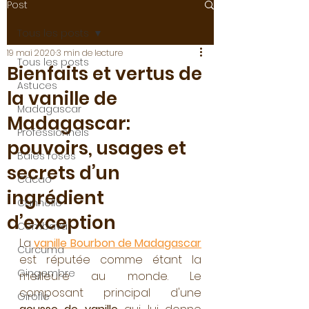
Post
Tous les posts
19 mai 2020
3 min de lecture
Tous les posts
Bienfaits et vertus de
Astuces
la vanille de
Madagascar
Madagascar:
Professionnels
pouvoirs, usages et
Baies roses
secrets d’un
Cacao
ingrédient
Cannelle
d’exception
Combava
La 
vanille Bourbon de Madagascar
Curcuma
est réputée comme étant la 
Gingembre
meilleure au monde. Le 
composant principal d'une 
Girofle