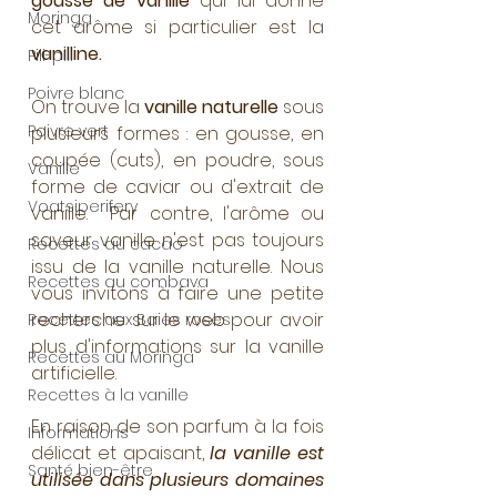
gousse de vanille
 qui lui donne 
Moringa
cet arôme si particulier est la 
vanilline.
Pili-pili
Poivre blanc
On trouve la 
vanille naturelle
 sous 
Poivre vert
plusieurs formes : en gousse, en 
coupée (cuts), en poudre, sous 
Vanille
forme de caviar ou d'extrait de 
Voatsiperifery
vanille.  Par contre, l'arôme ou 
saveur vanille n'est pas toujours 
Recettes au cacao
issu de la vanille naturelle. Nous 
Recettes au combava
vous invitons à faire une petite 
recherche sur le web pour avoir 
Recettes aux Baies roses
plus d'informations sur la vanille 
Recettes au Moringa
artificielle.
Recettes à la vanille
En raison de son parfum à la fois 
Informations
délicat et apaisant, 
la vanille est 
Santé bien-être
utilisée dans plusieurs domaines