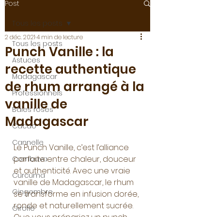
Post
Tous les posts
2 déc. 2021
4 min de lecture
Tous les posts
Punch Vanille : la
Astuces
recette authentique
Madagascar
de rhum arrangé à la
Professionnels
vanille de
Baies roses
Madagascar
Cacao
Cannelle
Le Punch Vanille, c’est l’alliance 
parfaite entre chaleur, douceur 
Combava
et authenticité. Avec une vraie 
Curcuma
vanille de Madagascar, le rhum 
Gingembre
se transforme en infusion dorée, 
ronde et naturellement sucrée. 
Girofle