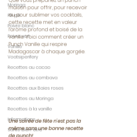
Que vous prépariez un punch 
Moringa
maison pour offrir, pour recevoir 
ou pour sublimer vos cocktails, 
Pili-pili
cette recette met en valeur 
Poivre blanc
l’arôme profond et boisé de la 
Poivre vert
vanille. Voici comment créer un 
Punch Vanille qui respire 
Vanille
Madagascar à chaque gorgée.
Voatsiperifery
Recettes au cacao
Recettes au combava
Recettes aux Baies roses
Recettes au Moringa
Recettes à la vanille
Informations
Une soirée de fête n'est pas la 
même sans une bonne recette 
Santé bien-être
de punch!